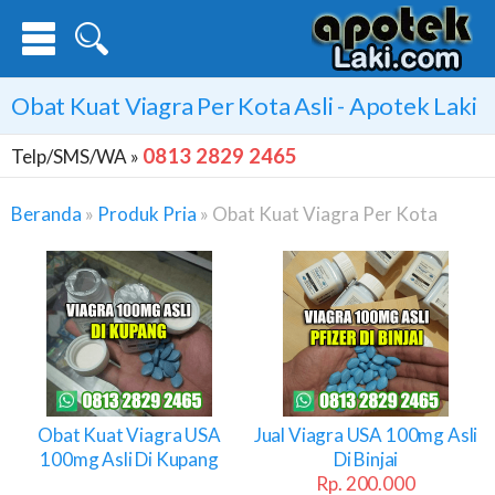
Obat Kuat Viagra Per Kota Asli - Apotek Laki
0813 2829 2465
Telp/SMS/WA »
Beranda
»
Produk Pria
»
Obat Kuat Viagra Per Kota
Obat
Kuat
Viagra
Per
Kota
Obat Kuat Viagra USA
Jual Viagra USA 100mg Asli
100mg Asli Di Kupang
Di Binjai
Rp. 200.000