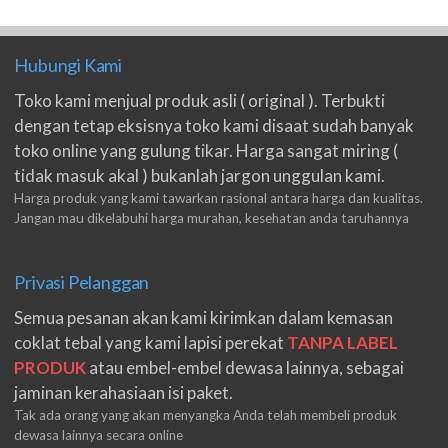
Hubungi Kami
Toko kami menjual produk asli ( original ). Terbukti
dengan tetap eksisnya toko kami disaat sudah banyak
toko online yang gulung tikar. Harga sangat miring (
tidak masuk akal ) bukanlah jargon unggulan kami.
Harga produk yang kami tawarkan rasional antara harga dan kualitas.
Jangan mau dikelabuhi harga murahan, kesehatan anda taruhannya
Privasi Pelanggan
m.ruri : meski harga sedikit mahalan toko ini
Semua pesanan akan kami kirimkan dalam kemasan
ketimbang marketplace, tapi disini beneran ori.
coklat tebal yang kami lapisi perekat
TANPA LABEL
beda banget masilnya sama waktu aku beli shpe
PRODUK
atau embel-embel dewasa lainnya, sebagai
Suwanto : makasih pak.
jaminan kerahasiaan isi paket.
Tak ada orang yang akan menyangka Anda telah membeli produk
ilham : privasi aman banget, bungkus paketnya
dewasa lainnya secara online