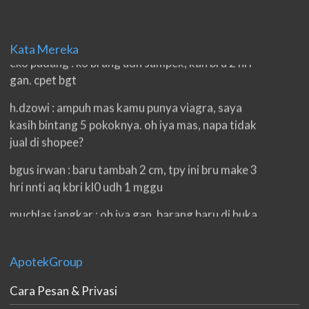
double. beneran sama sekali tidak ada nama
produknya. tetep jaga kualitas ya gan.
Kata Mereka
eko padang : ko brang udh sampek, kan bru 2 hri
gan. cpet bgt
h.dzowi : ampuh mas kamu punya viagra, saya
kasih bintang 5 pokoknya. oh iya mas, napa tidak
jual di shopee?
bgus irwan : baru tambah 2 cm, tpy ini bru make 3
hri nnti aq kbri kl0 udh 1 mggu
muchlas jangkar : oh iya gan, barang baru di buka.
maaksih banyak,, nek order yah
ainul : puas om, belanja di sini dari 2017 sampai
ApotekGroup
skrang 2020 pelayanan tetap oce. namun kadang
weekend respon slow. namun keseluruhan PUAS
Cara Pesan & Privasi
om