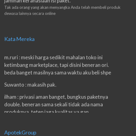
jaminan kerahasiaan isi paket.
Tak ada orang yang akan menyangka Anda telah membeli produk
dewasa lainnya secara online
Kata Mereka
m.ruri : meski harga sedikit mahalan toko ini
ketimbang marketplace, tapi disini beneran ori.
beda banget masilnya sama waktu aku beli shpe
Suwanto : makasih pak.
ilham : privasi aman banget, bungkus paketnya
double. beneran sama sekali tidak ada nama
produknya. tetep jaga kualitas ya gan.
eko padang : ko brang udh sampek, kan bru 2 hri
gan. cpet bgt
ApotekGroup