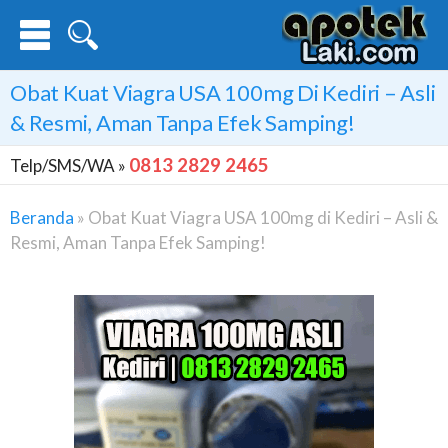
Obat Kuat Viagra USA 100mg Di Kediri – Asli
& Resmi, Aman Tanpa Efek Samping!
0813 2829 2465
Telp/SMS/WA »
Beranda
»
Obat Kuat Viagra USA 100mg di Kediri – Asli &
Resmi, Aman Tanpa Efek Samping!