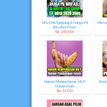
Info Efek Samping & Harga Pil
Merac
Biru Asli Pfizer
Rp. 200.000
Hukum Memperbesar Mr P
Berb
Dalam Islam
Rp. 12350