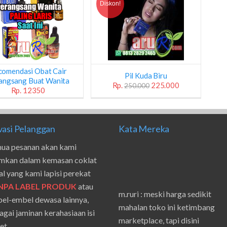
Diskon!
comendasi Obat Cair
Pil Kuda Biru
angsang Buat Wanita
Rp.
225.000
250.000
Rp. 12350
vasi Pelanggan
Kata Mereka
ua pesanan akan kami
imkan dalam kemasan coklat
al yang kami lapisi perekat
NPA LABEL PRODUK
atau
m.ruri : meski harga sedikit
el-embel dewasa lainnya,
mahalan toko ini ketimbang
agai jaminan kerahasiaan isi
marketplace, tapi disini
et.