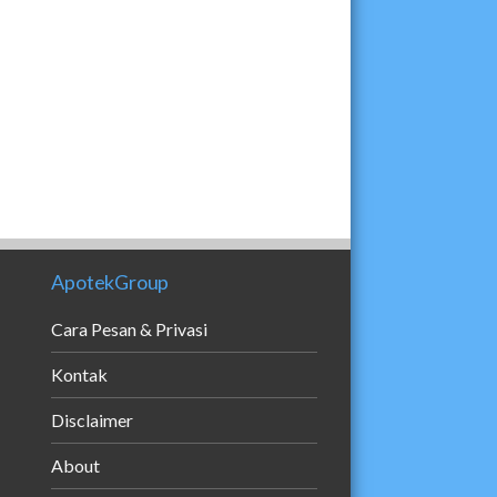
ApotekGroup
Cara Pesan & Privasi
Kontak
Disclaimer
About