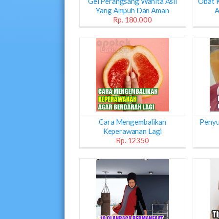
Gel Perangsang Wanita Asli
Obat K
Yang Ampuh Dan Aman
A
Rp. 180.000
Cara Mengembalikan
Penyu
Keperawanan Lagi
Rp. 12350