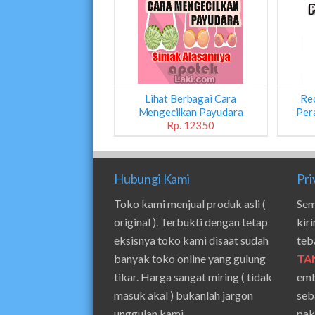
Lihat Berbagai Cara
Re
Mengecilkan Payudara
Per
Rp. 12350
Hubungi Kami
Pri
Toko kami menjual produk asli (
Sem
original ). Terbukti dengan tetap
kir
eksisnya toko kami disaat sudah
teb
banyak toko online yang gulung
TA
tikar. Harga sangat miring ( tidak
emb
masuk akal ) bukanlah jargon
seb
unggulan kami.
pak