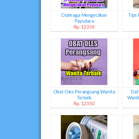
Olahraga Mengecilkan
Tips 
Payudara
Rp. 12350
Obat Oles Perangsang Wanita
Daf
Terbaik
Wanit
Rp. 12350