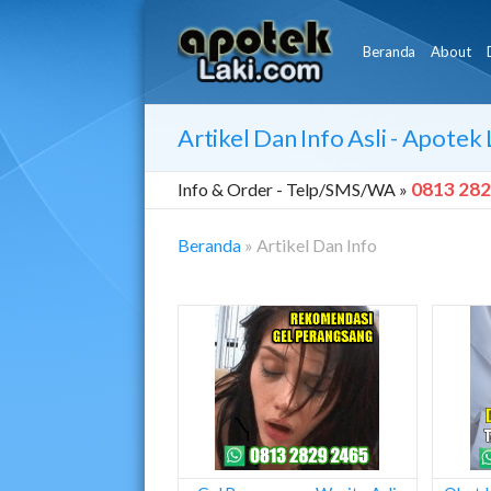
Beranda
About
Artikel Dan Info Asli - Apotek 
0813 282
Info & Order -
Telp/SMS/WA »
Beranda
»
Artikel Dan Info
Artikel
Dan
Info