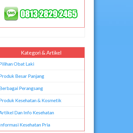
Kategori & Artikel
Pilihan Obat Laki
Produk Besar Panjang
Berbagai Perangsang
Produk Kesehatan & Kosmetik
Artikel Dan Info Kesehatan
Informasi Kesehatan Pria