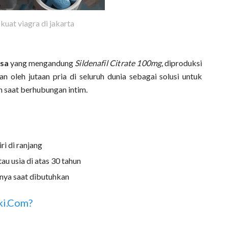
kuat viagra di jakarta
asa
yang mengandung
Sildenafil Citrate 100mg
, diproduksi
an oleh jutaan pria di seluruh dunia sebagai solusi untuk
n saat berhubungan intim.
i di ranjang
tau usia di atas 30 tahun
anya saat dibutuhkan
ki.com?