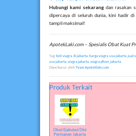
Hubungi kami sekarang
dan rasakan se
dipercaya di seluruh dunia, kini hadir 
tampil maksimal!
ApotekLaki.com – Spesialis Obat Kuat Pri
Tag:
beli viagra di jakarta
,
harga viagra usa jakarta
,
jual 
usa jakarta
,
viagra jakarta
,
viagra pfizer jakarta
Diperbarui:
oleh
Team Apoteklaki.com
Produk Terkait
Obat Ejakulasi Dini
Permanen Jakarta