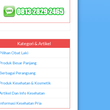
Kategori & Artikel
Pilihan Obat Laki
Produk Besar Panjang
Berbagai Perangsang
Produk Kesehatan & Kosmetik
Artikel Dan Info Kesehatan
Informasi Kesehatan Pria