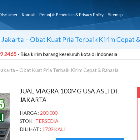
Disclaimer
Kontak
Petunjuk Pembelian & Privacy Policy
Sitemap
 Jakarta – Obat Kuat Pria Terbaik Kirim Cepat 
9 2465
- Bisa kirim barang keseluruh kota di Indonesia
Jakarta – Obat Kuat Pria Terbaik Kirim Cepat & Rahasia
JUAL VIAGRA 100MG USA ASLI DI
JAKARTA
HARGA :
200.000
STOK :
TERSEDIA
DILIHAT :
1739 KALI