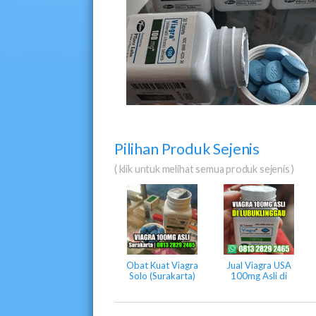
Pilihan Produk Sejenis
( klik untuk melihat semua produk sejenis )
Obat Kuat Viagra
Jual Viagra USA
Solo (Surakarta)
100mg Asli di
Lubuklinggau