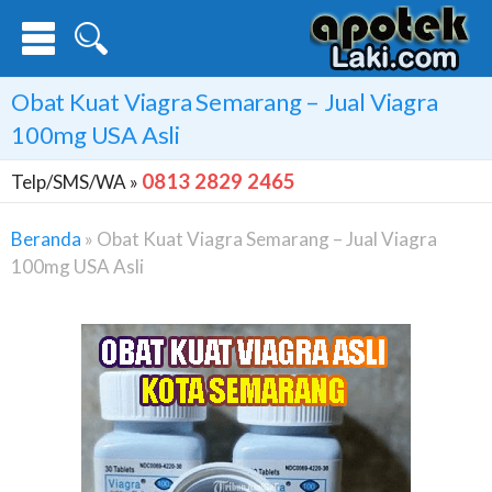
Obat Kuat Viagra Semarang – Jual Viagra
100mg USA Asli
0813 2829 2465
Telp/SMS/WA »
Beranda
»
Obat Kuat Viagra Semarang – Jual Viagra
100mg USA Asli