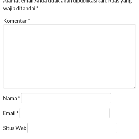
Alamat email Anda tidak akan dipublikasikan.
Ruas yang
wajib ditandai
*
Komentar
*
Nama
*
Email
*
Situs Web