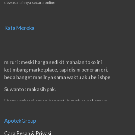
dewasa lainnya secara online
Kata Mereka
m.ruri : meski harga sedikit mahalan toko ini
ketimbang marketplace, tapi disini beneran ori.
beda banget masilnya sama waktu aku beli shpe
Suwanto : makasih pak.
ilham : privasi aman banget, bungkus paketnya
double. beneran sama sekali tidak ada nama
produknya. tetep jaga kualitas ya gan.
ApotekGroup
eko padang : ko brang udh sampek, kan bru 2 hri
gan. cpet bgt
Cara Pesan & Privasi