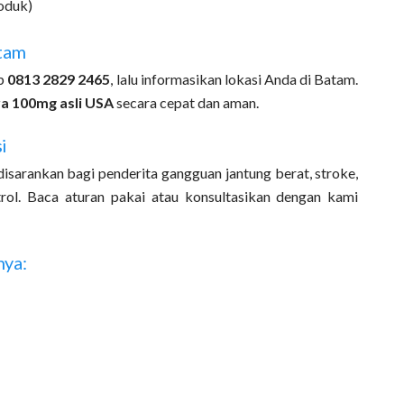
oduk)
tam
pp
0813 2829 2465
, lalu informasikan lokasi Anda di Batam.
ra 100mg asli USA
secara cepat dan aman.
i
disarankan bagi penderita gangguan jantung berat, stroke,
trol. Baca aturan pakai atau konsultasikan dengan kami
nya: