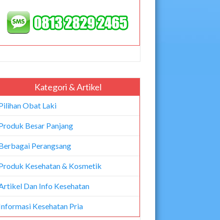
Kategori & Artikel
Pilihan Obat Laki
Produk Besar Panjang
Berbagai Perangsang
Produk Kesehatan & Kosmetik
Artikel Dan Info Kesehatan
Informasi Kesehatan Pria