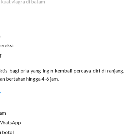
 kuat viagra di batam
a
 ereksi
g
tis bagi pria yang ingin kembali percaya diri di ranjang.
an bertahan hingga 4-6 jam.
?
tam
 WhatsApp
u botol