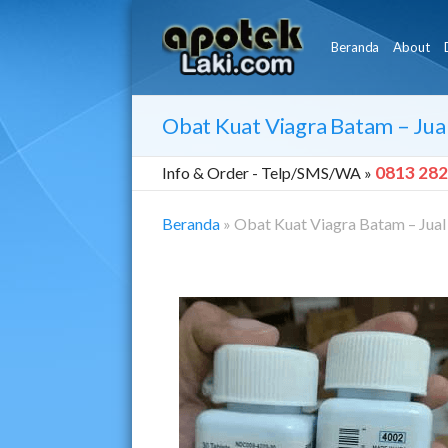
Beranda
About
Obat Kuat Viagra Batam – Jua
0813 282
Info & Order -
Telp/SMS/WA »
Beranda
»
Obat Kuat Viagra Batam – Jual