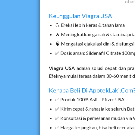
obat
Keunggulan Viagra USA
💪 Ereksi lebih keras & tahan lama
🔥 Meningkatkan gairah & stamina pri
🧠 Mengatasi ejakulasi dini & disfungsi
✅ Dosis aman: Sildenafil Citrate 100m
Viagra USA
adalah solusi cepat dan prak
Efeknya mulai terasa dalam 30-60 menit d
Kenapa Beli Di ApotekLaki.com
✅ Produk 100% Asli – Pfizer USA
✅ Kirim cepat & rahasia ke seluruh Ba
✅ Konsultasi & pemesanan mudah via
✅ Harga terjangkau, bisa beli ecer ata