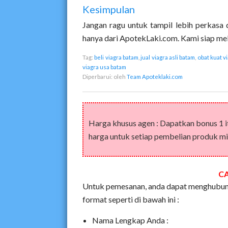
Kesimpulan
Jangan ragu untuk tampil lebih perkasa 
hanya dari ApotekLaki.com. Kami siap mel
Tag:
beli viagra batam
,
jual viagra asli batam
,
obat kuat v
viagra usa batam
Diperbarui:
oleh
Team Apoteklaki.com
Harga khusus agen : Dapatkan bonus 1 
harga untuk setiap pembelian produk min
C
Untuk pemesanan, anda dapat menghubung
format seperti di bawah ini :
Nama Lengkap Anda :