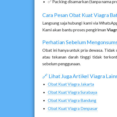
✅ Packing disamarkan (tanpa nama pr
Cara Pesan Obat Kuat Viagra Ba
Langsung saja hubungi kami via WhatsA
Kami akan bantu proses pengiriman
Viag
Perhatian Sebelum Mengonsums
Obat ini hanya untuk pria dewasa. Tidak 
atau tekanan darah tinggi tidak terkon
sebelum penggunaan.
🔗 Lihat Juga Artikel Viagra Lain
Obat Kuat Viagra Jakarta
Obat Kuat Viagra Surabaya
Obat Kuat Viagra Bandung
Obat Kuat Viagra Denpasar