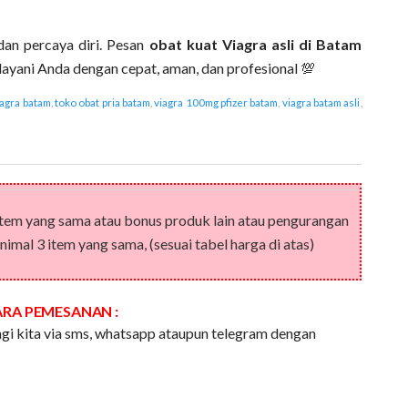
dan percaya diri. Pesan
obat kuat Viagra asli di Batam
ayani Anda dengan cepat, aman, dan profesional 💯
iagra batam
,
toko obat pria batam
,
viagra 100mg pfizer batam
,
viagra batam asli
,
item yang sama atau bonus produk lain atau pengurangan
imal 3 item yang sama, (sesuai tabel harga di atas)
ARA PEMESANAN :
i kita via sms, whatsapp ataupun telegram dengan