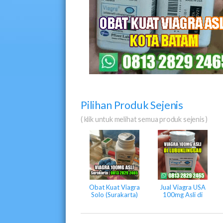
Pilihan Produk Sejenis
( klik untuk melihat semua produk sejenis )
Obat Kuat Viagra
Jual Viagra USA
Solo (Surakarta)
100mg Asli di
Lubuklinggau