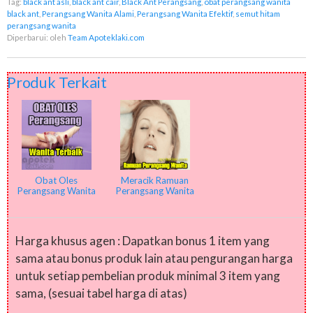
Tag:
black ant asli
,
black ant cair
,
Black Ant Perangsang
,
obat perangsang wanita
black ant
,
Perangsang Wanita Alami
,
Perangsang Wanita Efektif
,
semut hitam
perangsang wanita
Diperbarui:
oleh
Team Apoteklaki.com
Produk Terkait
Obat Oles
Meracik Ramuan
Perangsang Wanita
Perangsang Wanita
Terbaik
Harga khusus agen : Dapatkan bonus 1 item yang
sama atau bonus produk lain atau pengurangan harga
untuk setiap pembelian produk minimal 3 item yang
sama, (sesuai tabel harga di atas)