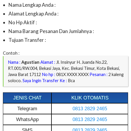
Nama Lengkap Anda :
Alamat Lengkap Anda :
No Hp Aktif :
Nama Barang Pesanan Dan Jumlahnya :
Tujuan Transfer :
Contoh :
Nama :
Agustian
Alamat :
Jl. Insinyur H. Juanda No.22,
RT.001/RW.004, Bekasi Jaya, Kec. Bekasi Timur, Kota Bekasi,
Jawa Barat 17112
No hp :
081X XXXX XXXX
Pesanan :
2 kaleng
soloco.
Saya Ingin Transfer Ke :
Bca
JENIS CHAT
KLIK OTOMATIS
Telegram
0813 2829 2465
WhatsApp
0813 2829 2465
SMS
0813 2829 2465