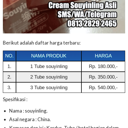
Berikut adalah daftar harga terbaru:
NO.
NAMA PRODUK
HARGA
1.
1 Tube souyinling
Rp. 180.000,-
2.
2 Tube souyinling
Rp. 350.000,-
3.
3 Tube souyinling
Rp. 540.000,-
Spesifikasi :
Nama : souyinling.
Asal negara : China.
Kemasan dan isi : Kardus, Tube / botol bagian dalam.