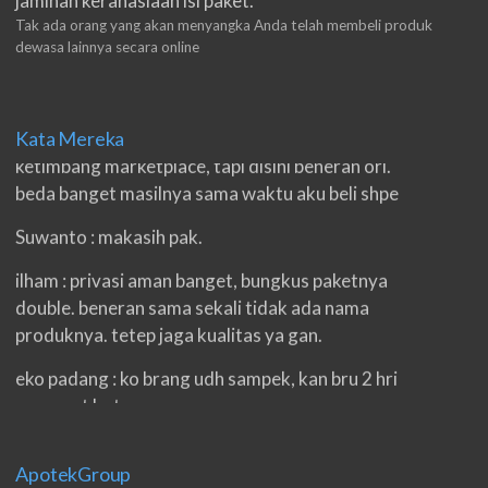
jaminan kerahasiaan isi paket.
Tak ada orang yang akan menyangka Anda telah membeli produk
dewasa lainnya secara online
m.ruri : meski harga sedikit mahalan toko ini
Kata Mereka
ketimbang marketplace, tapi disini beneran ori.
beda banget masilnya sama waktu aku beli shpe
Suwanto : makasih pak.
ilham : privasi aman banget, bungkus paketnya
double. beneran sama sekali tidak ada nama
produknya. tetep jaga kualitas ya gan.
eko padang : ko brang udh sampek, kan bru 2 hri
gan. cpet bgt
h.dzowi : ampuh mas kamu punya viagra, saya
kasih bintang 5 pokoknya. oh iya mas, napa tidak
ApotekGroup
jual di shopee?