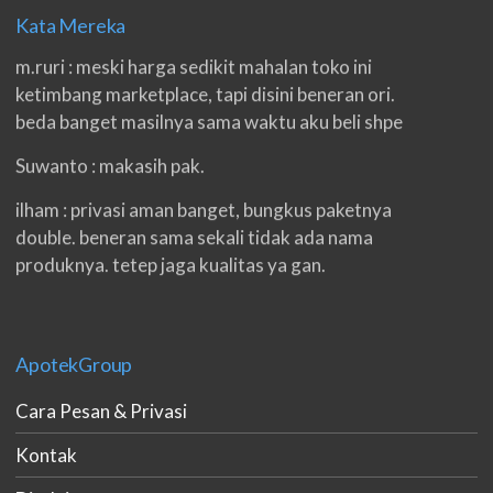
Kata Mereka
m.ruri : meski harga sedikit mahalan toko ini
ketimbang marketplace, tapi disini beneran ori.
beda banget masilnya sama waktu aku beli shpe
Suwanto : makasih pak.
ilham : privasi aman banget, bungkus paketnya
double. beneran sama sekali tidak ada nama
produknya. tetep jaga kualitas ya gan.
eko padang : ko brang udh sampek, kan bru 2 hri
gan. cpet bgt
h.dzowi : ampuh mas kamu punya viagra, saya
ApotekGroup
kasih bintang 5 pokoknya. oh iya mas, napa tidak
Cara Pesan & Privasi
jual di shopee?
Kontak
bgus irwan : baru tambah 2 cm, tpy ini bru make 3
hri nnti aq kbri kl0 udh 1 mggu