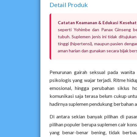
Detail Produk
Catatan Keamanan & Edukasi Kesehat
seperti Yohimbe dan Panax Ginseng bek
tubuh. Suplemen jenis ini tidak ditujuka
tinggi (hipertensi), maupun pasien denga
aman harian dan gunakan secara bijak be
Penurunan gairah seksual pada wanita 
psikologis yang wajar terjadi. Ritme hidu
emosional, hingga perubahan siklus h
komunikasi saja terasa belum cukup unt
hadirnya suplemen pendukung berbahan ala
Di antara sekian banyak pilihan di pasa
pilihan populer berupa suplemen cair kons
yang benar-benar bening, tidak berba