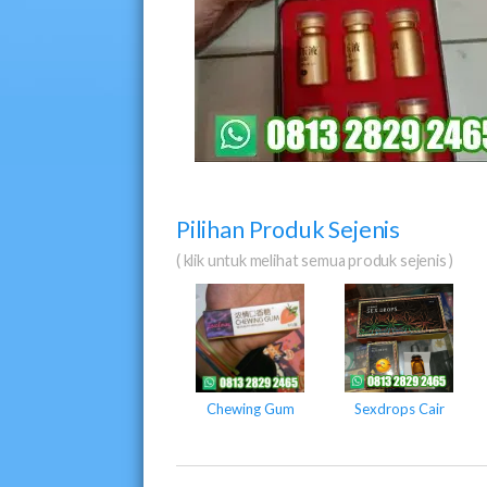
Pilihan Produk Sejenis
( klik untuk melihat semua produk sejenis )
Chewing Gum
Sexdrops Cair