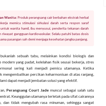
an Wanita:
Produk perangsang cair berbahan ekstrak herbal
erja memicu stimulasi sirkulasi darah serta respon saraf
n untuk wanita hamil, ibu menyusui, penderita tekanan darah
n riwayat gangguan kardiovaskular. Selalu patuhi batas dosis
rsama pasangan sah demi menjaga kesehatan jangka panjang.
bukanlah sebuah tabu, melainkan kondisi biologis dan
p modern yang padat, kelelahan fisik seusai bekerja, stres
ormonal sering kali menjadi pemicu utamanya. Ketika
uk mengembalikan percikan keharmonisan di atas ranjang,
mi dapat menjadi jembatan solusi yang efektif.
ran,
Perangsang Court Jade
muncul sebagai salah satu
entrat. Keunggulan utamanya terletak pada sifat cairannya
u, dan tidak mengubah rasa minuman, sehingga sangat