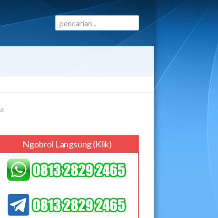
ta
Ngobrol Langsung (klik)