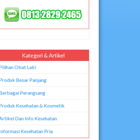
Kategori & Artikel
Pilihan Obat Laki
Produk Besar Panjang
Berbagai Perangsang
Produk Kesehatan & Kosmetik
Artikel Dan Info Kesehatan
Informasi Kesehatan Pria