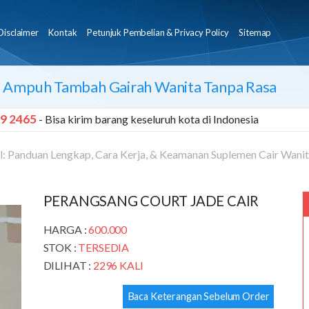
Disclaimer
Kontak
Petunjuk Pembelian & Privacy Policy
Sitemap
si Ampuh Tambah Gairah Wanita Tanpa Rasa
9 2465
- Bisa kirim barang keseluruh kota di Indonesia
l: Panduan Lengkap, Cara Kerja, & Keamanan Suplemen Cair Wani
PERANGSANG COURT JADE CAIR
HARGA :
600.000
STOK :
TERSEDIA
DILIHAT :
2296 KALI
Baca Keterangan Sebelum Order