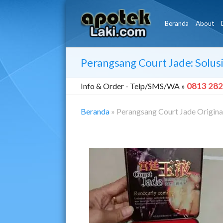
Beranda
About
Perangsang Court Jade: Solu
0813 282
Info & Order -
Telp/SMS/WA »
Beranda
»
Perangsang Court Jade Origina