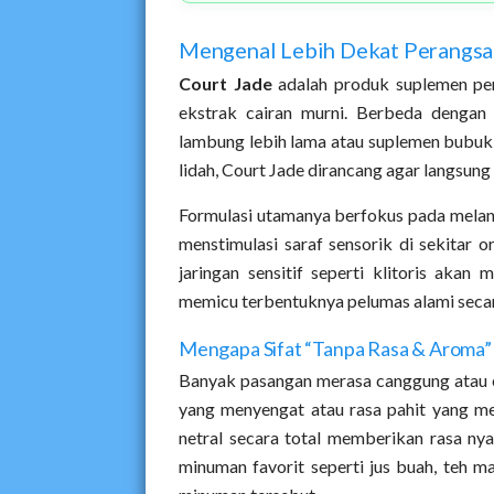
Mengenal Lebih Dekat Perangsa
Court Jade
adalah produk suplemen pen
ekstrak cairan murni. Berbeda dengan
lambung lebih lama atau suplemen bubuk 
lidah, Court Jade dirancang agar langsung
Formulasi utamanya berfokus pada melanca
menstimulasi saraf sensorik di sekitar or
jaringan sensitif seperti klitoris akan
memicu terbentuknya pelumas alami secar
Mengapa Sifat “Tanpa Rasa & Aroma”
Banyak pasangan merasa canggung atau
yang menyengat atau rasa pahit yang me
netral secara total memberikan rasa 
minuman favorit seperti jus buah, teh ma