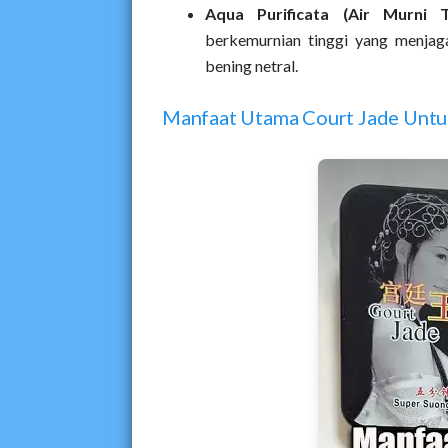
Aqua Purificata (Air Murni Ter
berkemurnian tinggi yang menjaga
bening netral.
Manfaat Utama Court Jade Unt