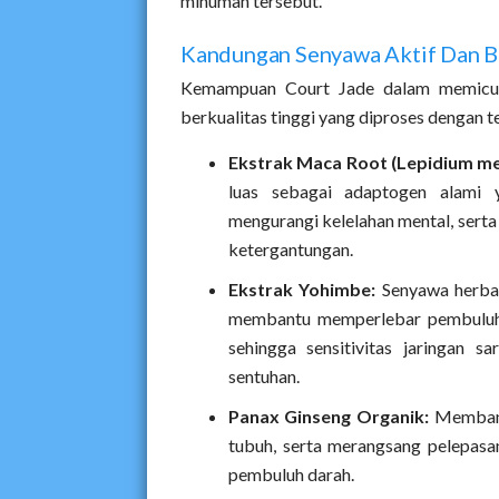
minuman tersebut.
Kandungan Senyawa Aktif Dan 
Kemampuan Court Jade dalam memicu r
berkualitas tinggi yang diproses dengan 
Ekstrak Maca Root (Lepidium me
luas sebagai adaptogen alami 
mengurangi kelelahan mental, serta
ketergantungan.
Ekstrak Yohimbe:
Senyawa herbal 
membantu memperlebar pembuluh d
sehingga sensitivitas jaringan s
sentuhan.
Panax Ginseng Organik:
Membantu
tubuh, serta merangsang pelepasan
pembuluh darah.