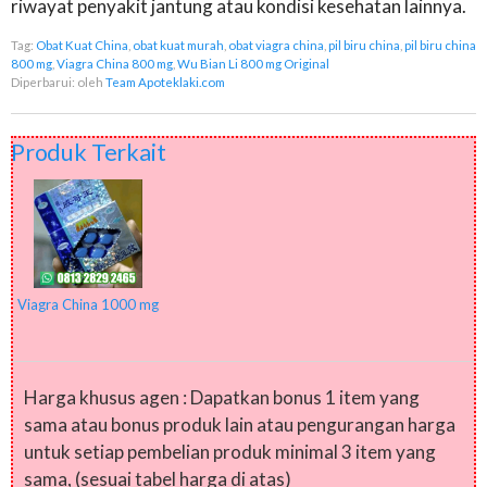
riwayat penyakit jantung atau kondisi kesehatan lainnya.
Tag:
Obat Kuat China
,
obat kuat murah
,
obat viagra china
,
pil biru china
,
pil biru china
800 mg
,
Viagra China 800 mg
,
Wu Bian Li 800 mg Original
Diperbarui:
oleh
Team Apoteklaki.com
Produk Terkait
Viagra China 1000 mg
Harga khusus agen : Dapatkan bonus 1 item yang
sama atau bonus produk lain atau pengurangan harga
untuk setiap pembelian produk minimal 3 item yang
sama, (sesuai tabel harga di atas)