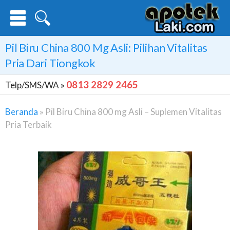
Pil Biru China 800 Mg Asli: Pilihan Vitalitas
Pria Dari Tiongkok
0813 2829 2465
Telp/SMS/WA »
Beranda
»
Pil Biru China 800 mg Asli – Suplemen Vitalitas
Pria Terbaik