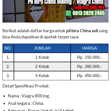
Berikut adalah daftar harga untuk
pil biru China asli
yang
bisa Anda dapatkan di apotek terpercaya:
NO.
JUMLAH
HARGA
1.
1 Kotak
Rp. 150.000,-
2.
2 Kotak
Rp. 280.000,-
3.
3 Kotak
Rp. 450.000,-
Detail Spesifikasi Produk:
Nama : Viagra 800 mg.
Asal negara : China.
Kemasan : Papan / kotak, isi 4 tablet.