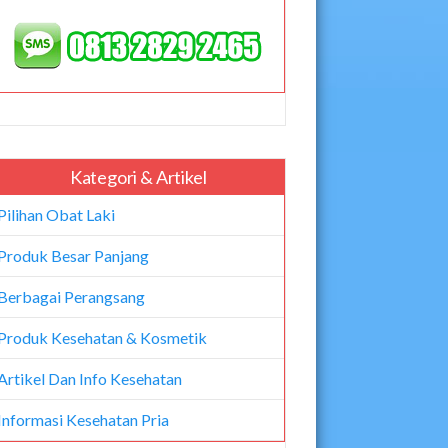
Kategori & Artikel
Pilihan Obat Laki
Produk Besar Panjang
Berbagai Perangsang
Produk Kesehatan & Kosmetik
Artikel Dan Info Kesehatan
Informasi Kesehatan Pria