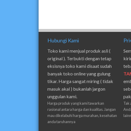
Hubungi Kami
Pri
Toko kami menjual produk asli (
Sem
original ). Terbukti dengan tetap
kir
eksisnya toko kami disaat sudah
teb
banyak toko online yang gulung
TA
tikar. Harga sangat miring ( tidak
emb
masuk akal ) bukanlah jargon
seb
unggulan kami.
pak
Harga produk yang kami tawarkan
Tak 
rasional antara harga dan kualitas. Jangan
Anda
mau dikelabuhi harga murahan, kesehatan
lain
anda taruhannya