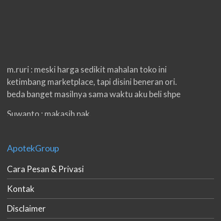
m.ruri : meski harga sedikit mahalan toko ini
ketimbang marketplace, tapi disini beneran ori.
beda banget masilnya sama waktu aku beli shpe
Suwanto : makasih pak.
ilham : privasi aman banget, bungkus paketnya
double. beneran sama sekali tidak ada nama
ApotekGroup
produknya. tetep jaga kualitas ya gan.
Cara Pesan & Privasi
eko padang : ko brang udh sampek, kan bru 2 hri
gan. cpet bgt
Kontak
h.dzowi : ampuh mas kamu punya viagra, saya
Disclaimer
kasih bintang 5 pokoknya. oh iya mas, napa tidak