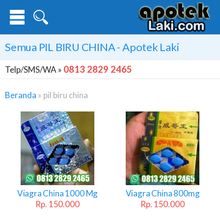
Semua
PIL BIRU CHINA
- Apotek Laki
0813 2829 2465
Telp/SMS/WA »
Beranda
»
pil biru china
Pil
Biru
China
Viagra China 1000 Mg
Viagra China 800mg
Rp. 150.000
Rp. 150.000