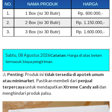
NO.
NAMA PRODUK
HARGA
1.
1 Box (isi 30 Butir)
Rp. 600.000,-
2.
2 Box (isi 30 Butir)
Rp. 1.150.000,-
3.
3 Box (isi 30 Butir)
Rp. 1.600.000,-
Sabtu, 08 Agustus 2026
Catatan:
Harga di atas belum
termasuk biaya pengiriman.
⚠️
Penting:
Produk ini
tidak tersedia di apotek umum
atau minimarket
. Pastikan membeli dari
penjual
terpercaya
untuk mendapatkan
Xtreme Candy asli
dan
menghindari produk palsu.