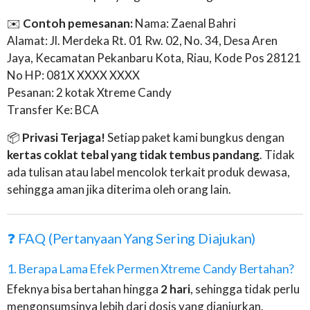
✉️
Contoh pemesanan:
Nama: Zaenal Bahri
Alamat: Jl. Merdeka Rt. 01 Rw. 02, No. 34, Desa Aren
Jaya, Kecamatan Pekanbaru Kota, Riau, Kode Pos 28121
No HP: 081X XXXX XXXX
Pesanan: 2 kotak Xtreme Candy
Transfer Ke: BCA
📦
Privasi Terjaga!
Setiap paket kami bungkus dengan
kertas coklat tebal yang tidak tembus pandang
. Tidak
ada tulisan atau label mencolok terkait produk dewasa,
sehingga aman jika diterima oleh orang lain.
❓ FAQ (Pertanyaan Yang Sering Diajukan)
1. Berapa Lama Efek Permen Xtreme Candy Bertahan?
Efeknya bisa bertahan hingga
2 hari
, sehingga tidak perlu
mengonsumsinya lebih dari dosis yang dianjurkan.