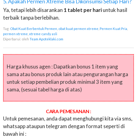
5. Apakah Permen Xtreme Bisa Dikonsumsi Setiap Hari?
Ya, tetapi lebih disarankan
1 tablet per hari
untuk hasil
terbaik tanpa berlebihan.
Tag:
Obat Kuat Berbentuk Permen
,
obat kuat permen xtreme
,
Permen Kuat Pria
,
permen xtreme
,
xtreme candy asli
Diperbarui:
oleh
Team Apoteklaki.com
Harga khusus agen : Dapatkan bonus 1 item yang
sama atau bonus produk lain atau pengurangan harga
untuk setiap pembelian produk minimal 3 item yang
sama, (sesuai tabel harga di atas)
CARA PEMESANAN :
Untuk pemesanan, anda dapat menghubungi kita via sms,
whatsapp ataupun telegram dengan format seperti di
bawah ini :