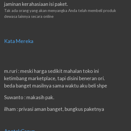
jaminan kerahasiaan isi paket.
Tak ada orang yang akan menyangka Anda telah membeli produk
dewasa lainnya secara online
Kata Mereka
m.ruri : meski harga sedikit mahalan toko ini
ketimbang marketplace, tapi disini beneran ori.
beda banget masilnya sama waktu aku beli shpe
Suwanto : makasih pak.
ilham : privasi aman banget, bungkus paketnya
double. beneran sama sekali tidak ada nama
produknya. tetep jaga kualitas ya gan.
eko padang : ko brang udh sampek, kan bru 2 hri
ApotekGroup