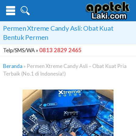
Permen Xtreme Candy Asli: Obat Kuat
Bentuk Permen
0813 2829 2465
Telp/SMS/WA »
Beranda
»
Permen Xtreme Candy Asli – Obat Kuat Pria
Terbaik (No.1 di Indonesia!)