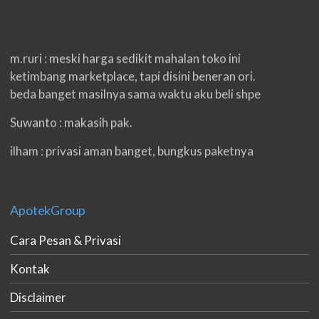
m.ruri : meski harga sedikit mahalan toko ini
ketimbang marketplace, tapi disini beneran ori.
beda banget masilnya sama waktu aku beli shpe
Suwanto : makasih pak.
ilham : privasi aman banget, bungkus paketnya
double. beneran sama sekali tidak ada nama
produknya. tetep jaga kualitas ya gan.
eko padang : ko brang udh sampek, kan bru 2 hri
ApotekGroup
gan. cpet bgt
h.dzowi : ampuh mas kamu punya viagra, saya
Cara Pesan & Privasi
kasih bintang 5 pokoknya. oh iya mas, napa tidak
Kontak
jual di shopee?
Disclaimer
bgus irwan : baru tambah 2 cm, tpy ini bru make 3