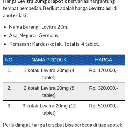
Harga
Levitra 20mg di apotik
bervariasi tergantung
tempat pembelian. Berikut adalah harga
Levitra asli
di
apotek laki :
Nama Barang : Levitra 20m.
Asal Negara : Germany.
Kemasan : Kardus/kotak. Total isi 4 tablet.
NO.
NAMA PRODUK
HARGA
1.
1 kotak Levitra 20mg (4
Rp. 170.000,-
tablet)
2
.
2 kotak Levitra 20mg (8
Rp. 320.000,-
tablet)
3.
3 kotak Levitra 20mg (12
Rp. 510.000,-
tablet)
Perlu diingat, harga tersebut bisa berbeda di tiap apotek,