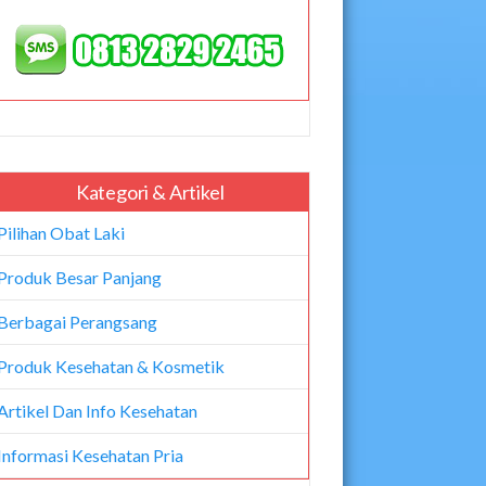
Kategori & Artikel
Pilihan Obat Laki
Produk Besar Panjang
Berbagai Perangsang
Produk Kesehatan & Kosmetik
Artikel Dan Info Kesehatan
Informasi Kesehatan Pria