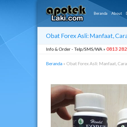
Beranda
About
Obat Forex Asli: Manfaat, Car
0813 282
Info & Order -
Telp/SMS/WA »
Beranda
»
Obat Forex Asli: Manfaat, Cara