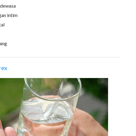
a dewasa
an intim
tal
jang
rex