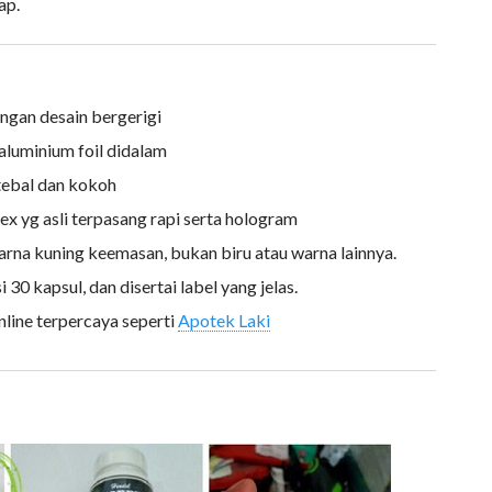
ap.
ngan desain bergerigi
 aluminium foil didalam
 tebal dan kokoh
rex yg asli terpasang rapi serta hologram
warna kuning keemasan, bukan biru atau warna lainnya.
si 30 kapsul, dan disertai label yang jelas.
nline terpercaya seperti
Apotek Laki