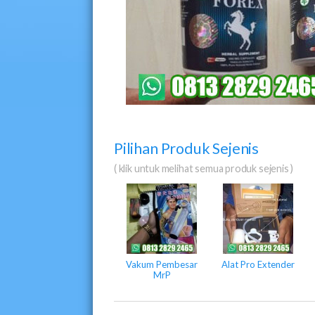
Pilihan Produk Sejenis
( klik untuk melihat semua produk sejenis )
Vakum Pembesar
Alat Pro Extender
MrP