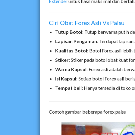
Extender
untuk hasil maksimal dan bertah
Ciri Obat Forex Asli Vs Palsu
Tutup Botol
: Tutup berwarna putih de
Lapisan Pengaman
: Terdapat lapisan
Kualitas Botol
: Botol Forex asli lebih
Stiker
: Stiker pada botol obat kuat fo
Warna Kapsul
: Forex asli adalah ber
Isi Kapsul
: Setiap botol Forex asli beri
Tempat beli:
Hanya tersedia di toko o
Contoh gambar beberapa forex palsu