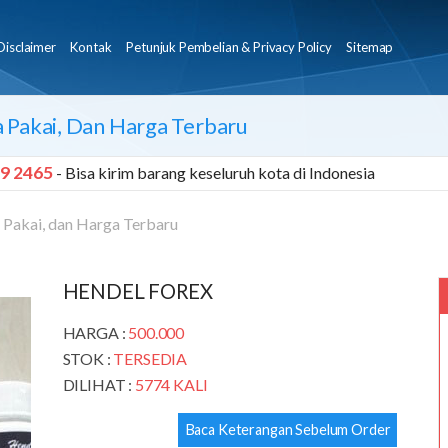
Disclaimer
Kontak
Petunjuk Pembelian & Privacy Policy
Sitemap
a Pakai, Dan Harga Terbaru
9 2465
- Bisa kirim barang keseluruh kota di Indonesia
 Pakai, dan Harga Terbaru
HENDEL FOREX
HARGA :
500.000
STOK :
TERSEDIA
DILIHAT :
5774 KALI
Baca Keterangan Sebelum Order