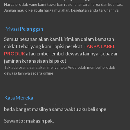
Harga produk yang kami tawarkan rasional antara harga dan kualitas.
Jangan mau dikelabuhi harga murahan, kesehatan anda taruhannya
Privasi Pelanggan
Semua pesanan akan kami kirimkan dalam kemasan
coklat tebal yang kami lapisi perekat
TANPA LABEL
PRODUK
atau embel-embel dewasa lainnya, sebagai
jaminan kerahasiaan isi paket.
Tak ada orang yang akan menyangka Anda telah membeli produk
dewasa lainnya secara online
m.ruri : meski harga sedikit mahalan toko ini
ketimbang marketplace, tapi disini beneran ori.
Kata Mereka
beda banget masilnya sama waktu aku beli shpe
Suwanto : makasih pak.
ilham : privasi aman banget, bungkus paketnya