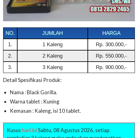
NO.
JUMLAH
HARGA
1.
1 Kaleng
Rp. 300.000,-
2
.
2 Kaleng
Rp. 550.000,-
3.
3 Kaleng
Rp. 900.000,-
Detail Spesifikasi Produk:
Nama : Black Gorilla.
Warna tablet : Kuning
Kemasan : Kaleng, isi 10 tablet.
Kusus
hari ini
Sabtu, 08 Agustus 2026, setiap
pembelian 3 kaleng maka anda akan mendapatkan