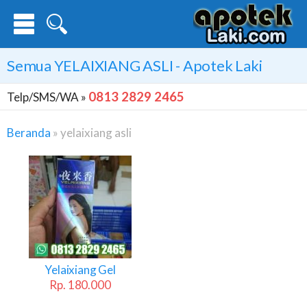
Semua
YELAIXIANG ASLI
- Apotek Laki
0813 2829 2465
Telp/SMS/WA »
Beranda
»
yelaixiang asli
Yelaixiang
Asli
Yelaixiang Gel
Rp. 180.000