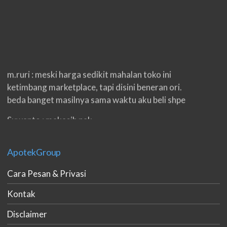
m.ruri : meski harga sedikit mahalan toko ini
ketimbang marketplace, tapi disini beneran ori.
beda banget masilnya sama waktu aku beli shpe
Suwanto : makasih pak.
ilham : privasi aman banget, bungkus paketnya
double. beneran sama sekali tidak ada nama
ApotekGroup
produknya. tetep jaga kualitas ya gan.
Cara Pesan & Privasi
eko padang : ko brang udh sampek, kan bru 2 hri
Kontak
gan. cpet bgt
Disclaimer
h.dzowi : ampuh mas kamu punya viagra, saya