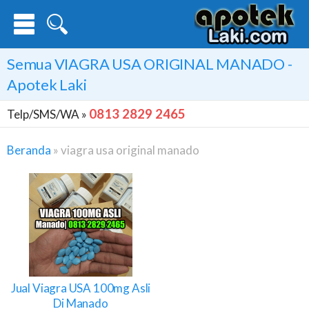
Semua
VIAGRA USA ORIGINAL MANADO
-
Apotek Laki
0813 2829 2465
Telp/SMS/WA »
Beranda
»
viagra usa original manado
Viagra
Usa
Original
Manado
Jual Viagra USA 100mg Asli
Di Manado