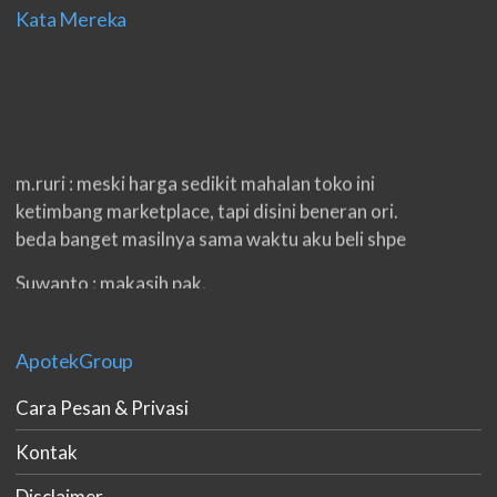
Kata Mereka
m.ruri : meski harga sedikit mahalan toko ini
ketimbang marketplace, tapi disini beneran ori.
beda banget masilnya sama waktu aku beli shpe
Suwanto : makasih pak.
ilham : privasi aman banget, bungkus paketnya
double. beneran sama sekali tidak ada nama
ApotekGroup
produknya. tetep jaga kualitas ya gan.
Cara Pesan & Privasi
eko padang : ko brang udh sampek, kan bru 2 hri
gan. cpet bgt
Kontak
h.dzowi : ampuh mas kamu punya viagra, saya
Disclaimer