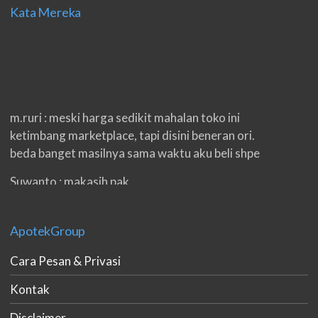
Kata Mereka
m.ruri : meski harga sedikit mahalan toko ini
ketimbang marketplace, tapi disini beneran ori.
beda banget masilnya sama waktu aku beli shpe
Suwanto : makasih pak.
ilham : privasi aman banget, bungkus paketnya
double. beneran sama sekali tidak ada nama
ApotekGroup
produknya. tetep jaga kualitas ya gan.
Cara Pesan & Privasi
eko padang : ko brang udh sampek, kan bru 2 hri
gan. cpet bgt
Kontak
h.dzowi : ampuh mas kamu punya viagra, saya
Disclaimer