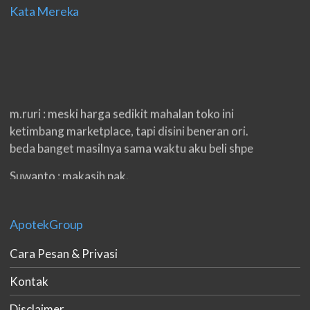
Kata Mereka
m.ruri : meski harga sedikit mahalan toko ini
ketimbang marketplace, tapi disini beneran ori.
beda banget masilnya sama waktu aku beli shpe
Suwanto : makasih pak.
ilham : privasi aman banget, bungkus paketnya
double. beneran sama sekali tidak ada nama
ApotekGroup
produknya. tetep jaga kualitas ya gan.
Cara Pesan & Privasi
eko padang : ko brang udh sampek, kan bru 2 hri
gan. cpet bgt
Kontak
h.dzowi : ampuh mas kamu punya viagra, saya
Disclaimer