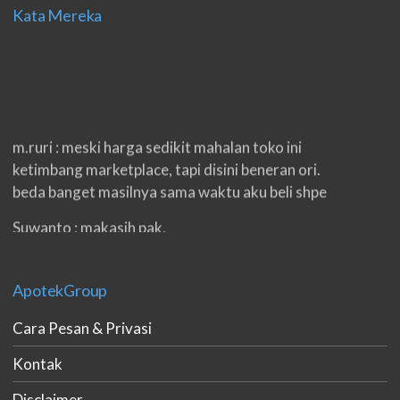
Kata Mereka
m.ruri : meski harga sedikit mahalan toko ini
ketimbang marketplace, tapi disini beneran ori.
beda banget masilnya sama waktu aku beli shpe
Suwanto : makasih pak.
ilham : privasi aman banget, bungkus paketnya
double. beneran sama sekali tidak ada nama
ApotekGroup
produknya. tetep jaga kualitas ya gan.
Cara Pesan & Privasi
eko padang : ko brang udh sampek, kan bru 2 hri
gan. cpet bgt
Kontak
h.dzowi : ampuh mas kamu punya viagra, saya
Disclaimer