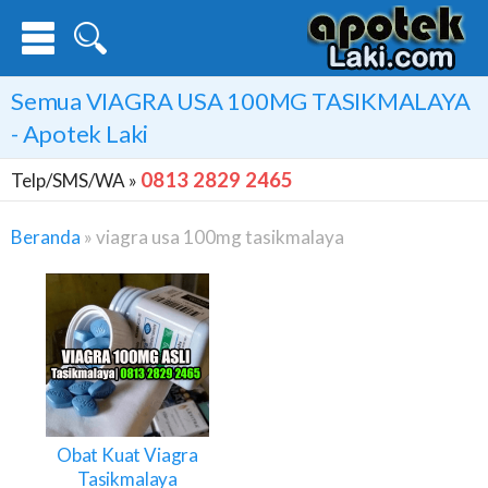
Semua
VIAGRA USA 100MG TASIKMALAYA
- Apotek Laki
0813 2829 2465
Telp/SMS/WA »
Beranda
»
viagra usa 100mg tasikmalaya
Viagra
Usa
100mg
Tasikmalaya
Obat Kuat Viagra
Tasikmalaya