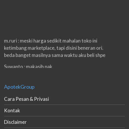
m.ruri : meski harga sedikit mahalan toko ini
ketimbang marketplace, tapi disini beneran ori.
beda banget masilnya sama waktu aku beli shpe
Suwanto : makasih pak.
ilham : privasi aman banget, bungkus paketnya
double. beneran sama sekali tidak ada nama
ApotekGroup
produknya. tetep jaga kualitas ya gan.
Cara Pesan & Privasi
eko padang : ko brang udh sampek, kan bru 2 hri
gan. cpet bgt
Kontak
h.dzowi : ampuh mas kamu punya viagra, saya
Disclaimer
kasih bintang 5 pokoknya. oh iya mas, napa tidak