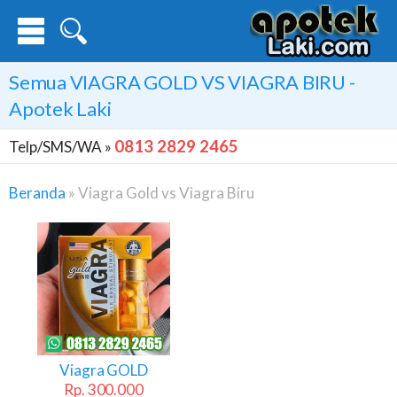
Semua
VIAGRA GOLD VS VIAGRA BIRU
-
Apotek Laki
0813 2829 2465
Telp/SMS/WA »
Beranda
»
Viagra Gold vs Viagra Biru
Viagra
Gold
Vs
Viagra
Biru
Viagra GOLD
Rp. 300.000