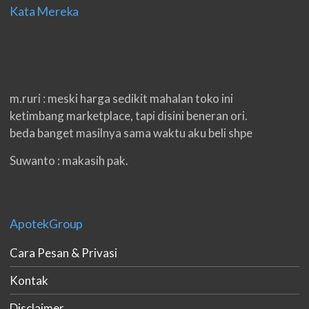
Kata Mereka
m.ruri : meski harga sedikit mahalan toko ini
ketimbang marketplace, tapi disini beneran ori.
beda banget masilnya sama waktu aku beli shpe
Suwanto : makasih pak.
ilham : privasi aman banget, bungkus paketnya
double. beneran sama sekali tidak ada nama
produknya. tetep jaga kualitas ya gan.
ApotekGroup
eko padang : ko brang udh sampek, kan bru 2 hri
Cara Pesan & Privasi
gan. cpet bgt
Kontak
h.dzowi : ampuh mas kamu punya viagra, saya
Disclaimer