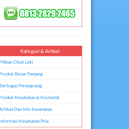
Kategori & Artikel
Pilihan Obat Laki
Produk Besar Panjang
Berbagai Perangsang
Produk Kesehatan & Kosmetik
Artikel Dan Info Kesehatan
Informasi Kesehatan Pria