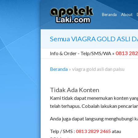
Beranda
About
Semua
VIAGRA GOLD ASLI D
0813 282
Info & Order -
Telp/SMS/WA »
Beranda
»
viagra gold asli dan palsu
Tidak Ada Konten
Kami tidak dapat menemukan konten yang
telah terhapus. Cobalah lakukan pencari
Anda juga dapat langsung menghubungi k
Telp / SMS :
0813 2829 2465
atau