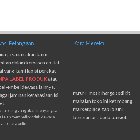
vasi Pelanggan
Kata Mereka
ua pesanan akan kami
imkan dalam kemasan coklat
al yang kami lapisi perekat
NPA LABEL PRODUK
atau
el-embel dewasa lainnya,
m.ruri : meski harga sedikit
agai jaminan kerahasiaan isi
mahalan toko ini ketimbang
et.
marketplace, tapi disini
ada orang yang akan menyangka
beneran ori. beda banget
 telah membeli produk dewasa
masilnya sama waktu aku beli
nya secara online
shpe