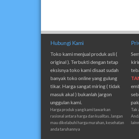
Hubungi Kami
Pri
Toko kami menjual produk asli (
Sem
original ). Terbukti dengan tetap
kir
eksisnya toko kami disaat sudah
teb
banyak toko online yang gulung
TA
tikar. Harga sangat miring ( tidak
emb
masuk akal ) bukanlah jargon
seb
unggulan kami.
pak
Harga produk yang kami tawarkan
Tak 
rasional antara harga dan kualitas. Jangan
Anda
mau dikelabuhi harga murahan, kesehatan
lain
anda taruhannya