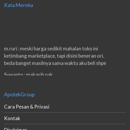
Kata Mereka
m.ruri : meski harga sedikit mahalan toko ini
ketimbang marketplace, tapi disini beneran ori.
beda banget masilnya sama waktu aku beli shpe
Suwanto : makasih pak.
ilham : privasi aman banget, bungkus paketnya
double. beneran sama sekali tidak ada nama
ApotekGroup
produknya. tetep jaga kualitas ya gan.
Cara Pesan & Privasi
eko padang : ko brang udh sampek, kan bru 2 hri
Kontak
gan. cpet bgt
Disclaimer