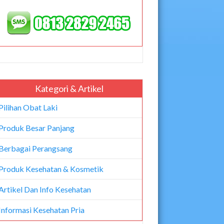
Kategori & Artikel
Pilihan Obat Laki
Produk Besar Panjang
Berbagai Perangsang
Produk Kesehatan & Kosmetik
Artikel Dan Info Kesehatan
Informasi Kesehatan Pria