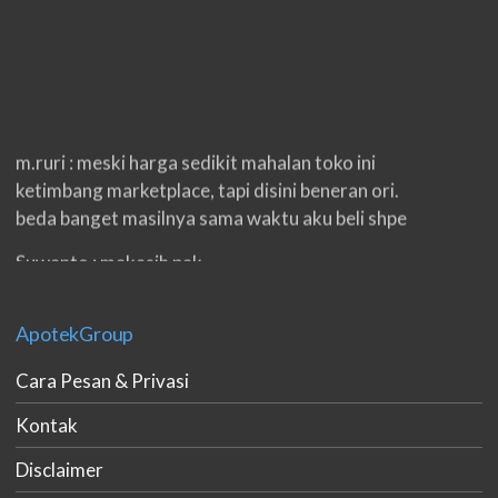
m.ruri : meski harga sedikit mahalan toko ini
ketimbang marketplace, tapi disini beneran ori.
beda banget masilnya sama waktu aku beli shpe
Suwanto : makasih pak.
ilham : privasi aman banget, bungkus paketnya
double. beneran sama sekali tidak ada nama
ApotekGroup
produknya. tetep jaga kualitas ya gan.
Cara Pesan & Privasi
eko padang : ko brang udh sampek, kan bru 2 hri
Kontak
gan. cpet bgt
Disclaimer
h.dzowi : ampuh mas kamu punya viagra, saya