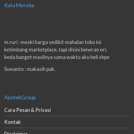
Kata Mereka
m.ruri : meski harga sedikit mahalan toko ini
ketimbang marketplace, tapi disini beneran ori.
beda banget masilnya sama waktu aku beli shpe
Suwanto : makasih pak.
ilham : privasi aman banget, bungkus paketnya
double. beneran sama sekali tidak ada nama
produknya. tetep jaga kualitas ya gan.
ApotekGroup
eko padang : ko brang udh sampek, kan bru 2 hri
Cara Pesan & Privasi
gan. cpet bgt
Kontak
h.dzowi : ampuh mas kamu punya viagra, saya
kasih bintang 5 pokoknya. oh iya mas, napa tidak
Disclaimer