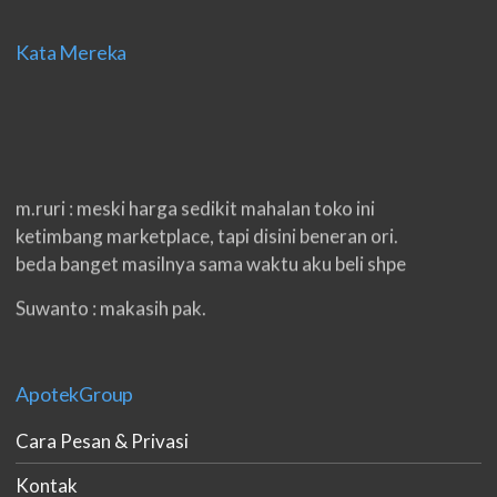
Kata Mereka
m.ruri : meski harga sedikit mahalan toko ini
ketimbang marketplace, tapi disini beneran ori.
beda banget masilnya sama waktu aku beli shpe
Suwanto : makasih pak.
ilham : privasi aman banget, bungkus paketnya
double. beneran sama sekali tidak ada nama
ApotekGroup
produknya. tetep jaga kualitas ya gan.
Cara Pesan & Privasi
eko padang : ko brang udh sampek, kan bru 2 hri
gan. cpet bgt
Kontak