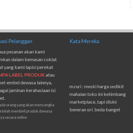
vasi Pelanggan
Kata Mereka
ua pesanan akan kami
imkan dalam kemasan coklat
al yang kami lapisi perekat
NPA LABEL PRODUK
atau
el-embel dewasa lainnya,
m.ruri : meski harga sedikit
agai jaminan kerahasiaan isi
mahalan toko ini ketimbang
et.
marketplace, tapi disini
ada orang yang akan menyangka
beneran ori. beda banget
 telah membeli produk dewasa
masilnya sama waktu aku beli
nya secara online
shpe