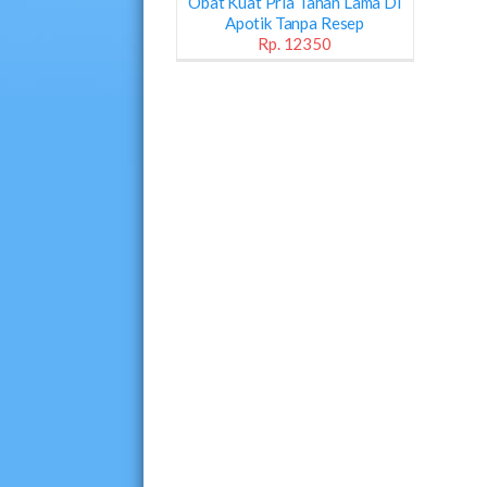
Obat Kuat Pria Tahan Lama Di
Apotik Tanpa Resep
Rp. 12350