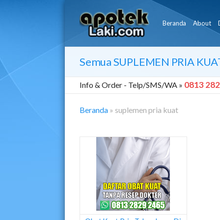
Beranda
About
Semua
SUPLEMEN PRIA KUA
0813 282
Info & Order -
Telp/SMS/WA »
Beranda
»
suplemen pria kuat
Suplemen
Pria
Kuat