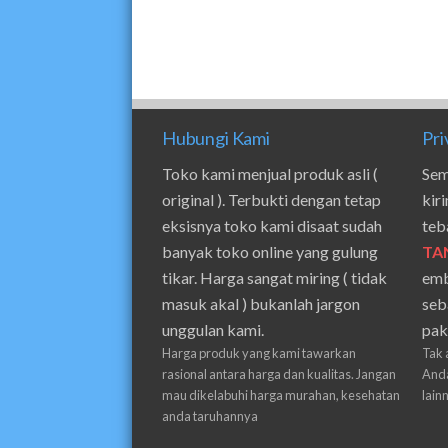
Hubungi Kami
Pri
Toko kami menjual produk asli (
Sem
original ). Terbukti dengan tetap
kir
eksisnya toko kami disaat sudah
teb
banyak toko online yang gulung
TA
tikar. Harga sangat miring ( tidak
emb
masuk akal ) bukanlah jargon
seb
unggulan kami.
pak
Harga produk yang kami tawarkan
Tak 
rasional antara harga dan kualitas. Jangan
Anda
mau dikelabuhi harga murahan, kesehatan
lain
anda taruhannya