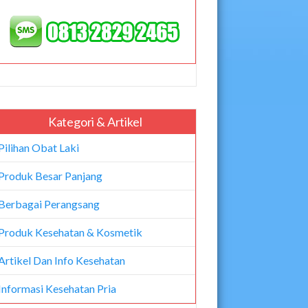
Kategori & Artikel
Pilihan Obat Laki
Produk Besar Panjang
Berbagai Perangsang
Produk Kesehatan & Kosmetik
Artikel Dan Info Kesehatan
Informasi Kesehatan Pria