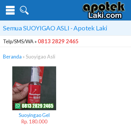
Semua
SUOYIGAO ASLI
- Apotek Laki
0813 2829 2465
Telp/SMS/WA »
Beranda
»
Suoyigao Asli
Suoyigao
Asli
Suoyingao Gel
Rp. 180.000