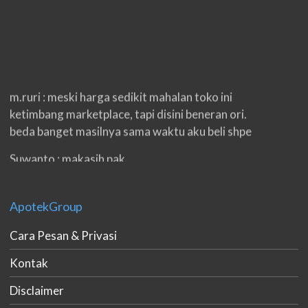
m.ruri : meski harga sedikit mahalan toko ini
ketimbang marketplace, tapi disini beneran ori.
beda banget masilnya sama waktu aku beli shpe
Suwanto : makasih pak.
ilham : privasi aman banget, bungkus paketnya
double. beneran sama sekali tidak ada nama
ApotekGroup
produknya. tetep jaga kualitas ya gan.
Cara Pesan & Privasi
eko padang : ko brang udh sampek, kan bru 2 hri
gan. cpet bgt
Kontak
h.dzowi : ampuh mas kamu punya viagra, saya
Disclaimer
kasih bintang 5 pokoknya. oh iya mas, napa tidak