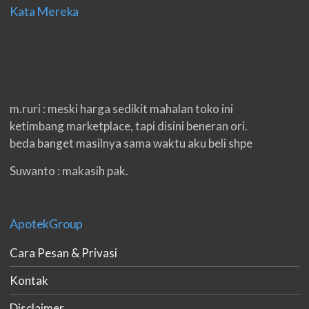
Kata Mereka
m.ruri : meski harga sedikit mahalan toko ini
ketimbang marketplace, tapi disini beneran ori.
beda banget masilnya sama waktu aku beli shpe
Suwanto : makasih pak.
ilham : privasi aman banget, bungkus paketnya
double. beneran sama sekali tidak ada nama
ApotekGroup
produknya. tetep jaga kualitas ya gan.
Cara Pesan & Privasi
eko padang : ko brang udh sampek, kan bru 2 hri
gan. cpet bgt
Kontak
h.dzowi : ampuh mas kamu punya viagra, saya
Disclaimer