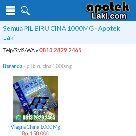
Semua
PIL BIRU CINA 1000MG
- Apotek
Laki
0813 2829 2465
Telp/SMS/WA »
Beranda
»
pil biru cina 1000mg
Pil
Biru
Cina
1000mg
Viagra China 1000 Mg
Rp. 150.000