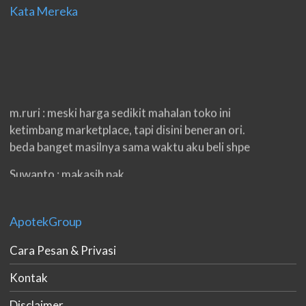
Kata Mereka
m.ruri : meski harga sedikit mahalan toko ini
ketimbang marketplace, tapi disini beneran ori.
beda banget masilnya sama waktu aku beli shpe
Suwanto : makasih pak.
ilham : privasi aman banget, bungkus paketnya
double. beneran sama sekali tidak ada nama
ApotekGroup
produknya. tetep jaga kualitas ya gan.
Cara Pesan & Privasi
eko padang : ko brang udh sampek, kan bru 2 hri
gan. cpet bgt
Kontak
h.dzowi : ampuh mas kamu punya viagra, saya
Disclaimer