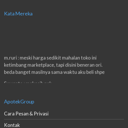
Kata Mereka
m.ruri : meski harga sedikit mahalan toko ini
ketimbang marketplace, tapi disini beneran ori.
beda banget masilnya sama waktu aku beli shpe
Suwanto : makasih pak.
ilham : privasi aman banget, bungkus paketnya
double. beneran sama sekali tidak ada nama
ApotekGroup
produknya. tetep jaga kualitas ya gan.
Cara Pesan & Privasi
eko padang : ko brang udh sampek, kan bru 2 hri
Kontak
gan. cpet bgt