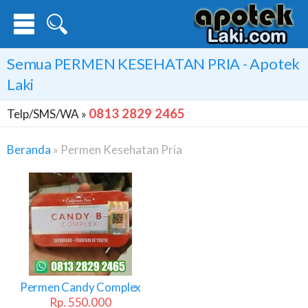
Semua
PERMEN KESEHATAN PRIA
- Apotek
Laki
0813 2829 2465
Telp/SMS/WA »
Beranda
»
Permen Kesehatan Pria
Permen
Kesehatan
Pria
Permen Candy Complex
Rp. 550.000