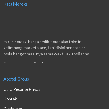
Kata Mereka
m.ruri : meski harga sedikit mahalan toko ini
ketimbang marketplace, tapi disini beneran ori.
beda banget masilnya sama waktu aku beli shpe
Suwanto : makasih pak.
ilham : privasi aman banget, bungkus paketnya
double. beneran sama sekali tidak ada nama
ApotekGroup
produknya. tetep jaga kualitas ya gan.
Cara Pesan & Privasi
eko padang : ko brang udh sampek, kan bru 2 hri
Kontak
gan. cpet bgt
Disclaimer