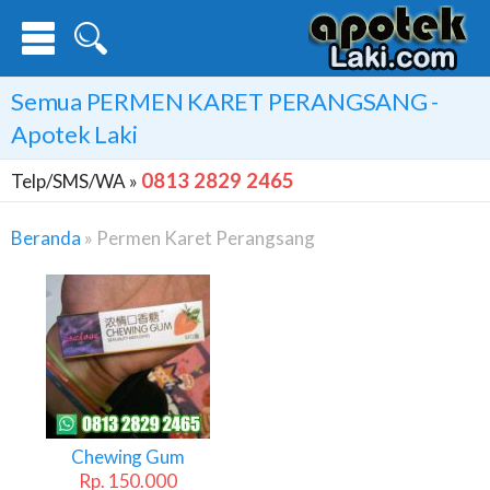
Semua
PERMEN KARET PERANGSANG
-
Apotek Laki
0813 2829 2465
Telp/SMS/WA »
Beranda
»
Permen Karet Perangsang
Permen
Karet
Perangsang
Chewing Gum
Rp. 150.000