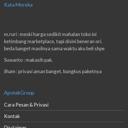
Kata Mereka
m.ruri : meski harga sedikit mahalan toko ini
ketimbang marketplace, tapi disini beneran ori.
beda banget masilnya sama waktu aku beli shpe
Suwanto : makasih pak.
ilham : privasi aman banget, bungkus paketnya
double. beneran sama sekali tidak ada nama
produknya. tetep jaga kualitas ya gan.
ApotekGroup
eko padang : ko brang udh sampek, kan bru 2 hri
gan. cpet bgt
Cara Pesan & Privasi
h.dzowi : ampuh mas kamu punya viagra, saya
Kontak
kasih bintang 5 pokoknya. oh iya mas, napa tidak
Disclaimer