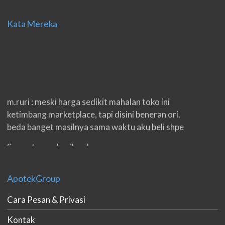
Kata Mereka
m.ruri : meski harga sedikit mahalan toko ini
ketimbang marketplace, tapi disini beneran ori.
beda banget masilnya sama waktu aku beli shpe
Suwanto : makasih pak.
ilham : privasi aman banget, bungkus paketnya
double. beneran sama sekali tidak ada nama
ApotekGroup
produknya. tetep jaga kualitas ya gan.
Cara Pesan & Privasi
eko padang : ko brang udh sampek, kan bru 2 hri
Kontak
gan. cpet bgt