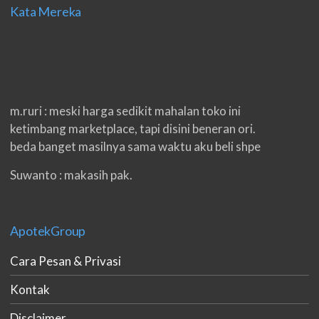
Kata Mereka
m.ruri : meski harga sedikit mahalan toko ini
ketimbang marketplace, tapi disini beneran ori.
beda banget masilnya sama waktu aku beli shpe
Suwanto : makasih pak.
ilham : privasi aman banget, bungkus paketnya
double. beneran sama sekali tidak ada nama
ApotekGroup
produknya. tetep jaga kualitas ya gan.
Cara Pesan & Privasi
eko padang : ko brang udh sampek, kan bru 2 hri
gan. cpet bgt
Kontak
h.dzowi : ampuh mas kamu punya viagra, saya
Disclaimer