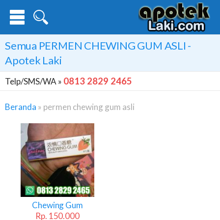
Semua
PERMEN CHEWING GUM ASLI
-
Apotek Laki
0813 2829 2465
Telp/SMS/WA »
Beranda
»
permen chewing gum asli
Permen
Chewing
Gum
Asli
Chewing Gum
Rp. 150.000