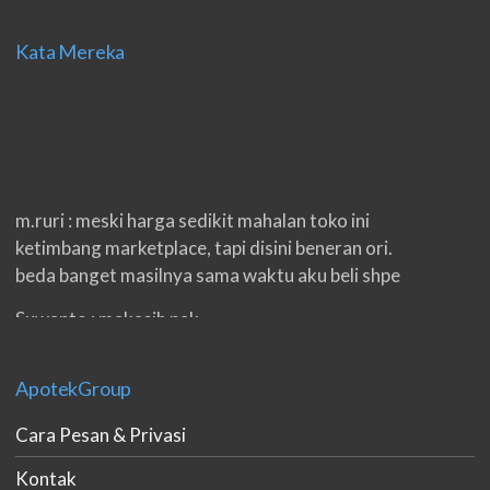
Kata Mereka
m.ruri : meski harga sedikit mahalan toko ini
ketimbang marketplace, tapi disini beneran ori.
beda banget masilnya sama waktu aku beli shpe
Suwanto : makasih pak.
ilham : privasi aman banget, bungkus paketnya
double. beneran sama sekali tidak ada nama
ApotekGroup
produknya. tetep jaga kualitas ya gan.
Cara Pesan & Privasi
eko padang : ko brang udh sampek, kan bru 2 hri
Kontak
gan. cpet bgt