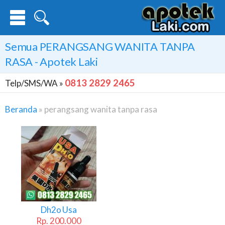
Semua
PERANGSANG WANITA TANPA
RASA
- Apotek Laki
0813 2829 2465
Telp/SMS/WA »
Beranda
»
perangsang wanita tanpa rasa
Perangsang
Wanita
Tanpa
Rasa
Dh2o Usa
Rp. 200.000