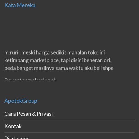
Kata Mereka
m.ruri : meski harga sedikit mahalan toko ini
ketimbang marketplace, tapi disini beneran ori.
beda banget masilnya sama waktu aku beli shpe
Suwanto : makasih pak.
ilham : privasi aman banget, bungkus paketnya
double. beneran sama sekali tidak ada nama
ApotekGroup
produknya. tetep jaga kualitas ya gan.
Cara Pesan & Privasi
eko padang : ko brang udh sampek, kan bru 2 hri
Kontak
gan. cpet bgt
Disclaimer