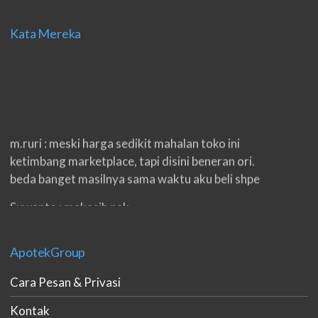
Kata Mereka
m.ruri : meski harga sedikit mahalan toko ini
ketimbang marketplace, tapi disini beneran ori.
beda banget masilnya sama waktu aku beli shpe
Suwanto : makasih pak.
ilham : privasi aman banget, bungkus paketnya
double. beneran sama sekali tidak ada nama
ApotekGroup
produknya. tetep jaga kualitas ya gan.
Cara Pesan & Privasi
eko padang : ko brang udh sampek, kan bru 2 hri
Kontak
gan. cpet bgt