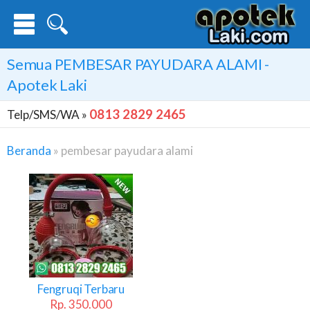
Semua
PEMBESAR PAYUDARA ALAMI
-
Apotek Laki
0813 2829 2465
Telp/SMS/WA »
Beranda
»
pembesar payudara alami
Pembesar
Payudara
Alami
Fengruqi Terbaru
Rp. 350.000