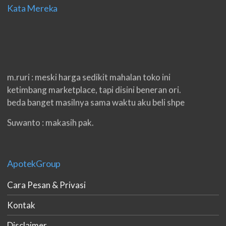
Kata Mereka
m.ruri : meski harga sedikit mahalan toko ini
ketimbang marketplace, tapi disini beneran ori.
beda banget masilnya sama waktu aku beli shpe
Suwanto : makasih pak.
ilham : privasi aman banget, bungkus paketnya
double. beneran sama sekali tidak ada nama
ApotekGroup
produknya. tetep jaga kualitas ya gan.
Cara Pesan & Privasi
eko padang : ko brang udh sampek, kan bru 2 hri
gan. cpet bgt
Kontak
h.dzowi : ampuh mas kamu punya viagra, saya
Disclaimer