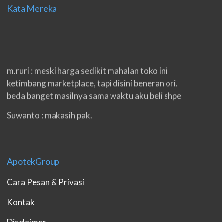
Kata Mereka
m.ruri : meski harga sedikit mahalan toko ini
ketimbang marketplace, tapi disini beneran ori.
beda banget masilnya sama waktu aku beli shpe
Suwanto : makasih pak.
ilham : privasi aman banget, bungkus paketnya
double. beneran sama sekali tidak ada nama
produknya. tetep jaga kualitas ya gan.
ApotekGroup
eko padang : ko brang udh sampek, kan bru 2 hri
Cara Pesan & Privasi
gan. cpet bgt
Kontak
h.dzowi : ampuh mas kamu punya viagra, saya
Disclaimer