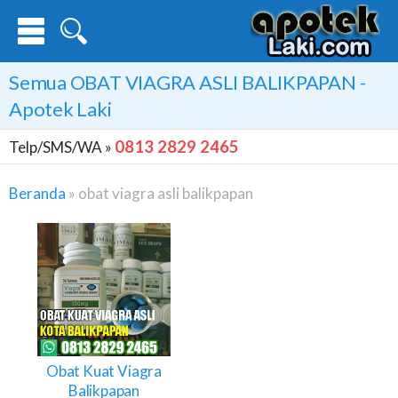
Semua
OBAT VIAGRA ASLI BALIKPAPAN
-
Apotek Laki
0813 2829 2465
Telp/SMS/WA »
Beranda
»
obat viagra asli balikpapan
Obat
Viagra
Asli
Balikpapan
Obat Kuat Viagra
Balikpapan