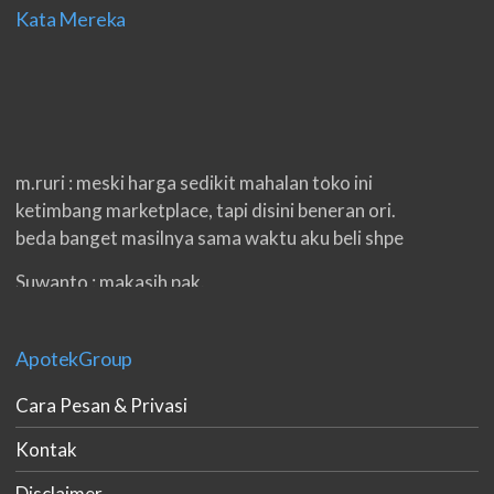
Kata Mereka
m.ruri : meski harga sedikit mahalan toko ini
ketimbang marketplace, tapi disini beneran ori.
beda banget masilnya sama waktu aku beli shpe
Suwanto : makasih pak.
ilham : privasi aman banget, bungkus paketnya
double. beneran sama sekali tidak ada nama
ApotekGroup
produknya. tetep jaga kualitas ya gan.
Cara Pesan & Privasi
eko padang : ko brang udh sampek, kan bru 2 hri
gan. cpet bgt
Kontak
h.dzowi : ampuh mas kamu punya viagra, saya
Disclaimer