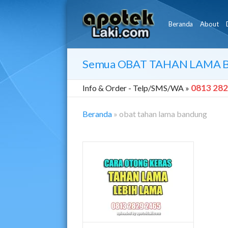
Beranda
About
Semua
OBAT TAHAN LAMA
0813 282
Info & Order -
Telp/SMS/WA »
Beranda
»
obat tahan lama bandung
Obat
Tahan
Lama
Bandung