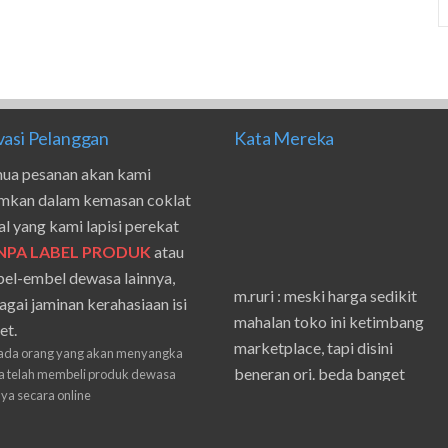
vasi Pelanggan
Kata Mereka
ua pesanan akan kami
imkan dalam kemasan coklat
al yang kami lapisi perekat
NPA LABEL PRODUK
atau
el-embel dewasa lainnya,
m.ruri : meski harga sedikit
agai jaminan kerahasiaan isi
mahalan toko ini ketimbang
et.
marketplace, tapi disini
ada orang yang akan menyangka
beneran ori. beda banget
 telah membeli produk dewasa
masilnya sama waktu aku beli
nya secara online
shpe