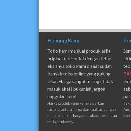
Hubungi Kami
Pri
Toko kami menjual produk asli (
Sem
original ). Terbukti dengan tetap
kir
eksisnya toko kami disaat sudah
teb
banyak toko online yang gulung
TA
tikar. Harga sangat miring ( tidak
emb
masuk akal ) bukanlah jargon
seb
unggulan kami.
pak
Harga produk yang kami tawarkan
Tak 
rasional antara harga dan kualitas. Jangan
Anda
mau dikelabuhi harga murahan, kesehatan
lain
anda taruhannya