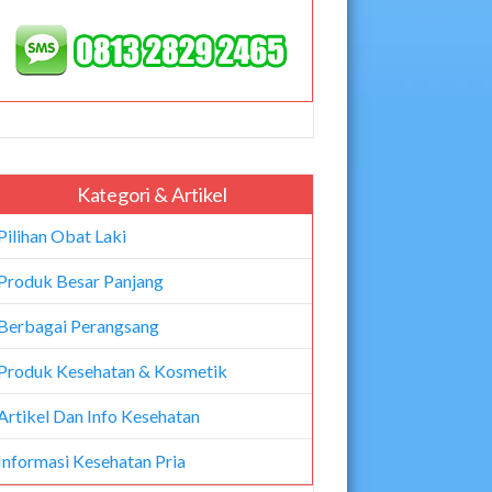
Kategori & Artikel
Pilihan Obat Laki
Produk Besar Panjang
Berbagai Perangsang
Produk Kesehatan & Kosmetik
Artikel Dan Info Kesehatan
Informasi Kesehatan Pria