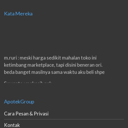
Kata Mereka
m.ruri : meski harga sedikit mahalan toko ini
ketimbang marketplace, tapi disini beneran ori.
beda banget masilnya sama waktu aku beli shpe
Suwanto : makasih pak.
ilham : privasi aman banget, bungkus paketnya
double. beneran sama sekali tidak ada nama
ApotekGroup
produknya. tetep jaga kualitas ya gan.
Cara Pesan & Privasi
eko padang : ko brang udh sampek, kan bru 2 hri
Kontak
gan. cpet bgt