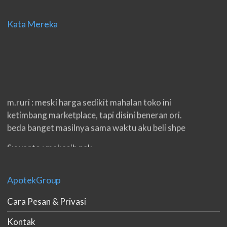
Kata Mereka
m.ruri : meski harga sedikit mahalan toko ini
ketimbang marketplace, tapi disini beneran ori.
beda banget masilnya sama waktu aku beli shpe
Suwanto : makasih pak.
ilham : privasi aman banget, bungkus paketnya
double. beneran sama sekali tidak ada nama
ApotekGroup
produknya. tetep jaga kualitas ya gan.
Cara Pesan & Privasi
eko padang : ko brang udh sampek, kan bru 2 hri
Kontak
gan. cpet bgt