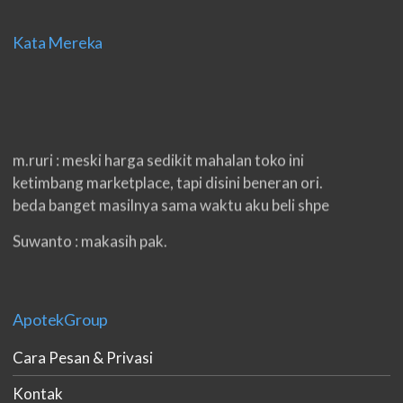
Kata Mereka
m.ruri : meski harga sedikit mahalan toko ini
ketimbang marketplace, tapi disini beneran ori.
beda banget masilnya sama waktu aku beli shpe
Suwanto : makasih pak.
ilham : privasi aman banget, bungkus paketnya
double. beneran sama sekali tidak ada nama
produknya. tetep jaga kualitas ya gan.
ApotekGroup
eko padang : ko brang udh sampek, kan bru 2 hri
Cara Pesan & Privasi
gan. cpet bgt
Kontak