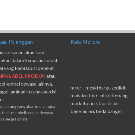
vasi Pelanggan
Kata Mereka
ua pesanan akan kami
imkan dalam kemasan coklat
al yang kami lapisi perekat
NPA LABEL PRODUK
atau
el-embel dewasa lainnya,
m.ruri : meski harga sedikit
agai jaminan kerahasiaan isi
mahalan toko ini ketimbang
et.
marketplace, tapi disini
ada orang yang akan menyangka
beneran ori. beda banget
 telah membeli produk dewasa
masilnya sama waktu aku beli
nya secara online
shpe