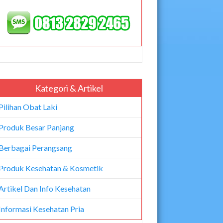
Kategori & Artikel
Pilihan Obat Laki
Produk Besar Panjang
Berbagai Perangsang
Produk Kesehatan & Kosmetik
Artikel Dan Info Kesehatan
Informasi Kesehatan Pria