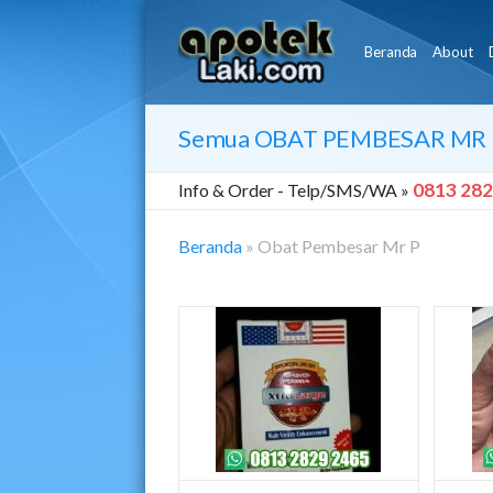
Beranda
About
Semua
OBAT PEMBESAR MR 
0813 282
Info & Order -
Telp/SMS/WA »
Beranda
»
Obat Pembesar Mr P
Obat
Pembesar
Mr
P