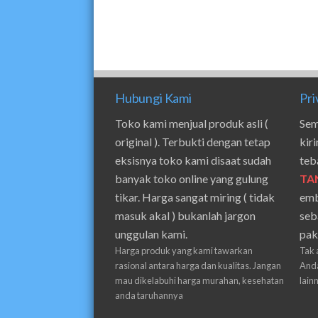
Hubungi Kami
Pri
Toko kami menjual produk asli (
Sem
original ). Terbukti dengan tetap
kir
eksisnya toko kami disaat sudah
teb
banyak toko online yang gulung
TA
tikar. Harga sangat miring ( tidak
emb
masuk akal ) bukanlah jargon
seb
unggulan kami.
pak
Harga produk yang kami tawarkan
Tak 
rasional antara harga dan kualitas. Jangan
Anda
mau dikelabuhi harga murahan, kesehatan
lain
anda taruhannya